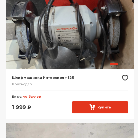
Шлифмашинка Интерскол т 125
Краснодар
Бонус:
40 баллов
1 999
₽
Купить