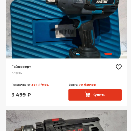
Гайковерт
Керчь
Рассрочка от
384 ₽/мес.
Бонус:
70 баллов
3 499
₽
Купить