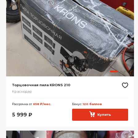
Торцовочная пила KRONS 210
Краснодар
Рассрочка от
658 ₽/мес.
Бонус:
120 баллов
5 999
₽
Купить