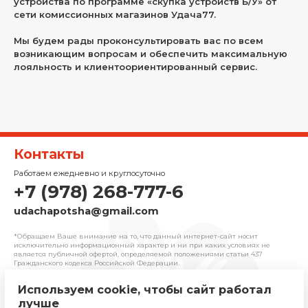
устройства по программе «скупка устройств Б/У» от
сети комиссионных магазинов Удача77.
Мы будем рады проконсультировать вас по всем
возникающим вопросам и обеспечить максимальную
лояльность и клиентоориентированный сервис.
Контакты
Работаем ежедневно и круглосуточно
+7 (978) 268-777-6
udachapotsha@gmail.com
*Обращаем Ваше внимание на то, что данный интернет-сайт носит
исключительно информационный характер и ни при каких условиях не
является публичной офертой, определяемой положениями cтатьи 437
Гражданского кодекса Российской Федерации.
Используем cookie, чтобы сайт работал
© 2025 «Удача» | Франчайзинговая сеть
лучше
комиссионных магазинов