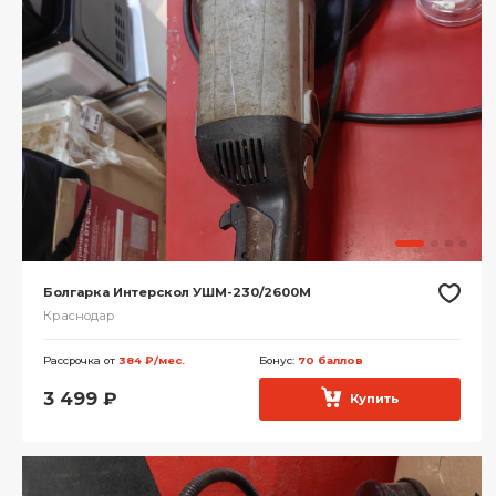
Болгарка Интерскол УШМ-230/2600М
Краснодар
Рассрочка от
384 ₽/мес.
Бонус:
70 баллов
3 499
₽
Купить