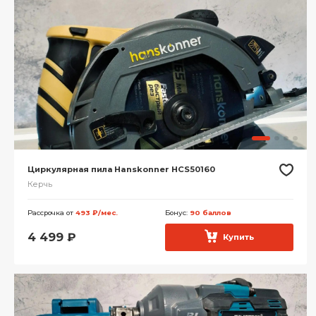
Циркулярная пила Hanskonner HCS50160
Керчь
Рассрочка от
493 ₽/мес.
Бонус:
90 баллов
4 499
₽
Купить