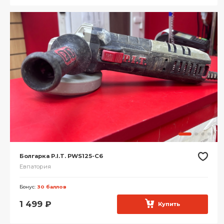
Болгарка P.I.T. PWS125-C6
Евпатория
Бонус:
30 баллов
1 499
₽
Купить