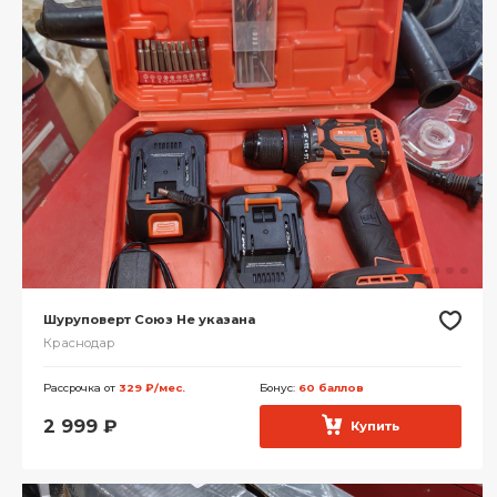
Шуруповерт Союз Не указана
Краснодар
Рассрочка от
329 ₽/мес.
Бонус:
60 баллов
2 999
₽
Купить