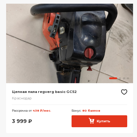
Цепная пила regverg basic GC52
Краснодар
Рассрочка от
438 ₽/мес.
Бонус:
80 баллов
3 999
₽
Купить