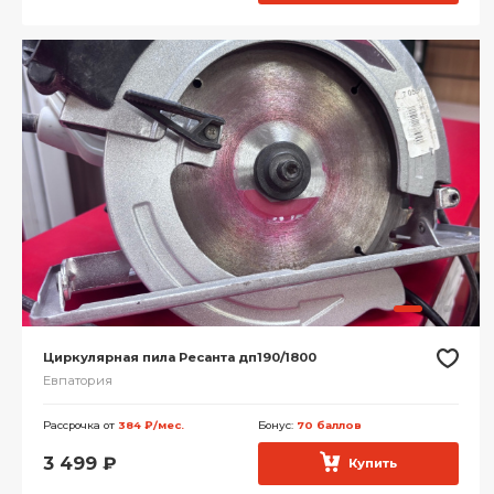
Циркулярная пила Ресанта дп190/1800
Евпатория
Рассрочка от
384 ₽/мес.
Бонус:
70 баллов
3 499
₽
Купить