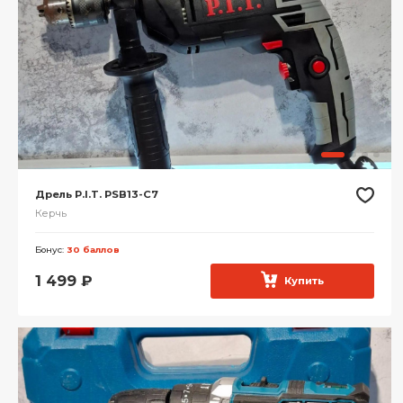
Дрель P.I.T. PSB13-C7
Керчь
Бонус:
30 баллов
1 499
₽
Купить