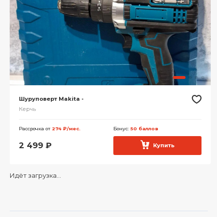
Шуруповерт Makita -
Керчь
Рассрочка от
274 ₽/мес.
Бонус:
50 баллов
2 499
₽
Купить
Идёт загрузка...