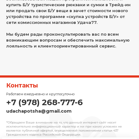
купить Б/У туристические рюкзаки и сумки в Трейд-ин
или продать свои Б/У вещи в зачет стоимости нового
устройства по программе «скупка устройств Б/У» от
сети комиссионных магазинов Удача77.
Мы будем рады проконсультировать вас по всем
возникающим вопросам и обеспечить максимальную
лояльность и клиентоориентированный сервис.
Контакты
Работаем ежедневно и круглосуточно
+7 (978) 268-777-6
udachapotsha@gmail.com
*Обращаем Ваше внимание на то, что данный интернет-сайт носит
исключительно информационный характер и ни при каких условиях не
является публичной офертой, определяемой положениями cтатьи 437
Гражданского кодекса Российской Федерации.