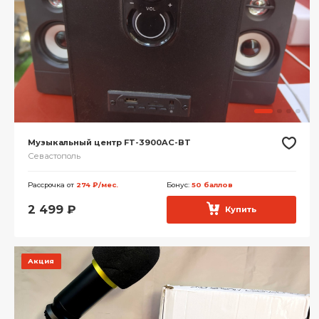
Музыкальный центр FT-3900AC-BT
Севастополь
Рассрочка от
274 ₽/мес.
Бонус:
50 баллов
2 499
₽
Купить
Акция