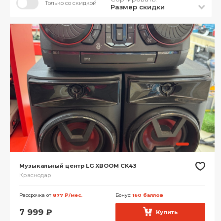
Только со скидкой
Размер скидки
Музыкальный центр LG XBOOM CK43
Краснодар
Рассрочка от
877 ₽/мес.
Бонус:
160 баллов
7 999
₽
Купить