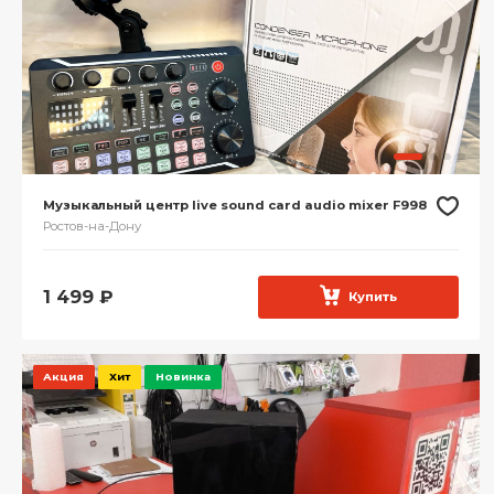
Музыкальный центр live sound card audio mixer F998
Ростов-на-Дону
1 499
₽
Купить
Акция
Хит
Новинка