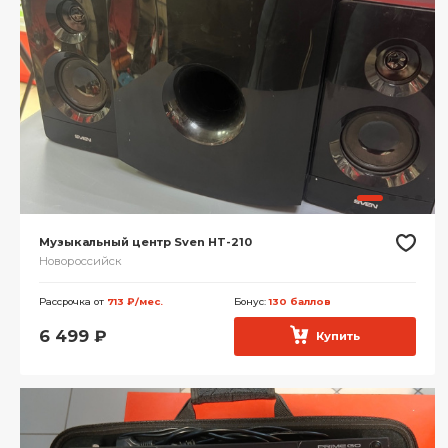
Музыкальный центр Sven HT-210
Новороссийск
Рассрочка от
713 ₽/мес.
Бонус:
130 баллов
6 499
₽
Купить