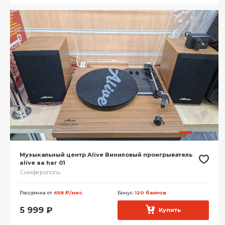
Музыкальный центр Alive Виниловый проигрыватель
alive aa har 01
Симферополь
Рассрочка от
658 ₽/мес.
Бонус:
120 баллов
5 999
₽
Купить