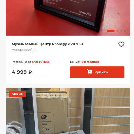
Музыкальный центр Prology dvu 750
Новороссийск
Рассрочка от
548 ₽/мес.
Бонус:
100 баллов
4 999
₽
Купить
Акция