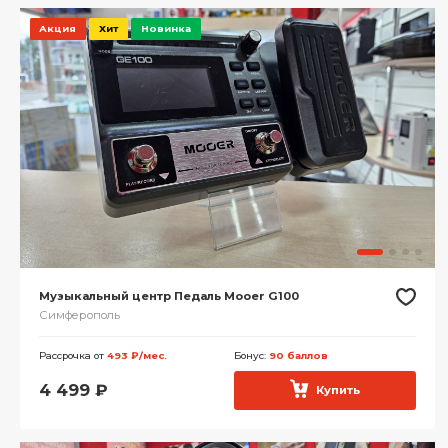
Акция
Хит
Новинка
Музыкальный центр Педаль Mooer G100
Симферополь
Рассрочка от
493 ₽/мес.
Бонус:
90 баллов
4 499
₽
Купить