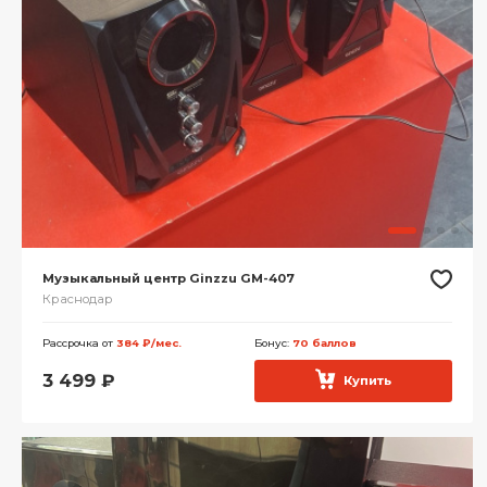
Музыкальный центр Ginzzu GM-407
Краснодар
Рассрочка от
384 ₽/мес.
Бонус:
70 баллов
3 499
₽
Купить