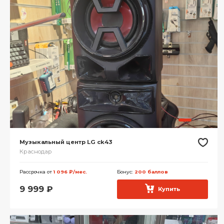
Музыкальный центр LG ck43
Краснодар
Рассрочка от
1 096 ₽/мес.
Бонус:
200 баллов
9 999
₽
Купить