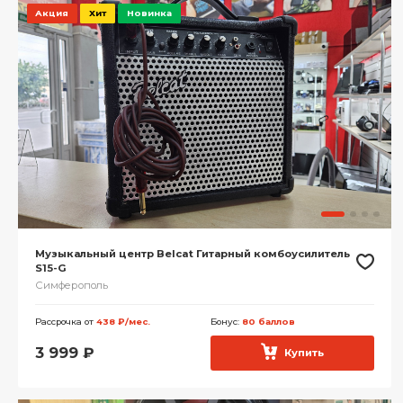
Акция
Хит
Новинка
Музыкальный центр Belcat Гитарный комбоусилитель
S15-G
Симферополь
Рассрочка от
438 ₽/мес.
Бонус:
80 баллов
3 999
₽
Купить