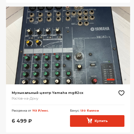
Музыкальный центр Yamaha mg82cx
Ростов-на-Дону
Рассрочка от
713 ₽/мес.
Бонус:
130 баллов
6 499
₽
Купить