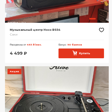
Музыкальный центр Hoco BS54
Саки
Рассрочка от
493 ₽/мес.
Бонус:
90 баллов
4 499
₽
Купить
Акция