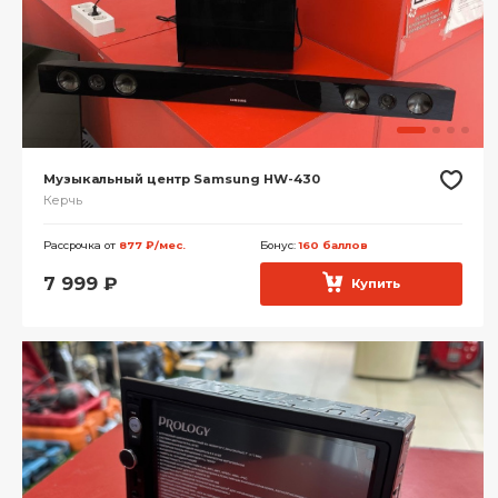
Музыкальный центр Samsung HW-430
Керчь
Рассрочка от
877 ₽/мес.
Бонус:
160 баллов
7 999
₽
Купить