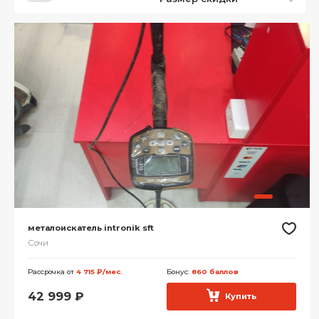
металоискатель intronik sft
Сочи
Рассрочка от
4 715 ₽/мес.
Бонус:
860 баллов
42 999
₽
Купить