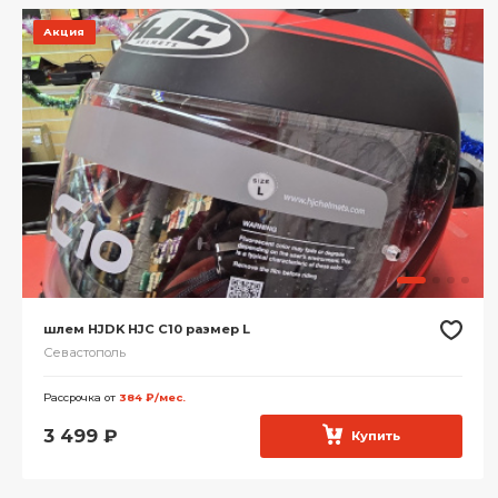
Акция
шлем HJDK HJC C10 размер L
Севастополь
Рассрочка от
384 ₽/мес.
3 499
₽
Купить