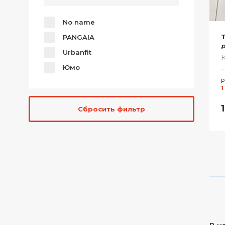
No name
PANGAIA
Urbanfit
Юмо
Р
1
Сбросить фильтр