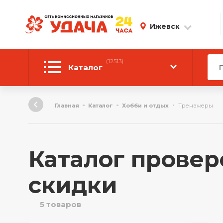
Ижевск
(12513)
Каталог
Автотовары
Главная
Каталог
Хобби и отдых
Тренажеры
Аудиотехника
Инструмент
Каталог провер
Компьютерная техника
скидки
Личные вещи
5 товаров
ТВ и Видео