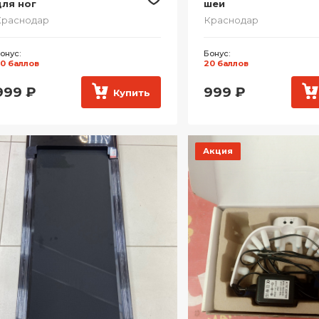
ля ног
шеи
Краснодар
Краснодар
онус:
Бонус:
0 баллов
20 баллов
999
₽
999
₽
Купить
Акция