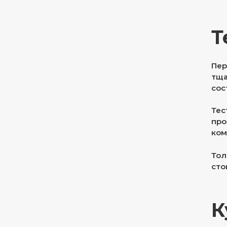
Т
Пер
тща
сос
Тес
про
ком
Тол
сто
К