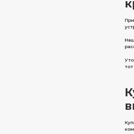
к
При
уст
Наш
рас
Уто
тот
К
в
Куп
ком