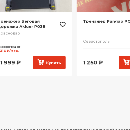
Тренажер Беговая
Тренажер Pangao P
дорожка Akluer P03B
Краснодар
Севастополь
ассрочка от
 316 ₽/мес.
11 999
₽
1 250
₽
Купить