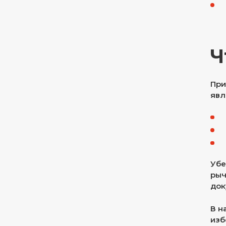
Ч
При
явл
Убе
рыч
док
В н
изб