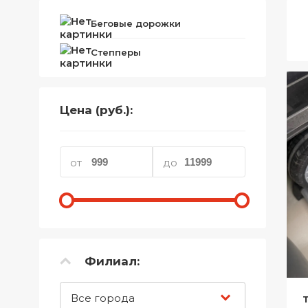
Телефоны
Беговые дорожки
Товары для дома
Степперы
Фото и видеотехника
Хобби и отдых
Цена (руб.):
Акционные товары
Проданные товары
от
до
Филиал:
Все города