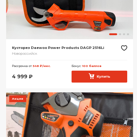
Кусторез Daewoo Power Products DAGP 2516Li
Новороссийск
Рассрочка от
548 ₽/мес.
Бонус:
100 баллов
4 999
₽
Купить
Акция