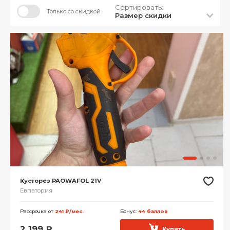
Сортировать:
Только со скидкой
Размер скидки
Кусторез PAOWAFOL 21V
Евпатория
Рассрочка от
241 ₽/мес.
Бонус:
44 баллов
2 199
₽
Купить