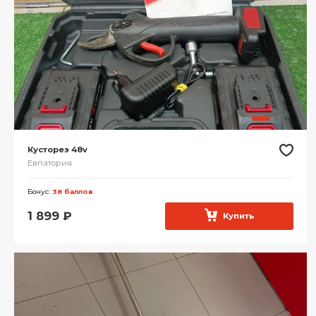
Кусторез 48v
Евпатория
Бонус:
38 баллов
1 899
₽
Купить