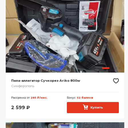
Пила-аллигатор Сучкорез Ariko 800w
Симферополь
Рассрочка от
285 ₽/мес.
Бонус:
52 баллов
2 599
₽
Купить