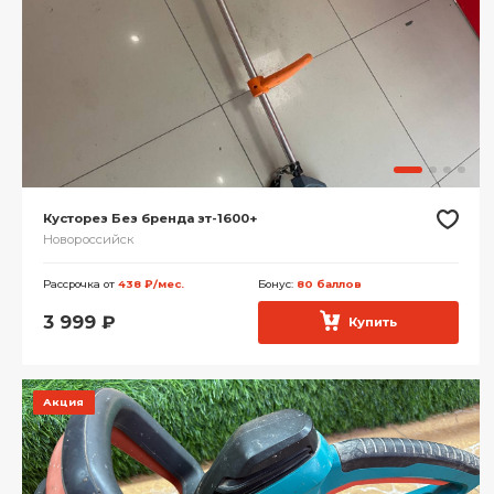
Кусторез Без бренда зт-1600+
Новороссийск
Рассрочка от
438 ₽/мес.
Бонус:
80 баллов
3 999
₽
Купить
Акция