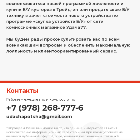
воспользоваться нашей программой лояльности и
купить Б/У кусторез в Трейд-ин или продать свою Б/У
технику в зачет стоимости нового устройства по
программе «скупка устройств Б/У» от сети
комиссионных магазинов Удача77.
Мы будем рады проконсультировать вас по всем
возникающим вопросам и обеспечить максимальную
лояльность и клиентоориентированный сервис.
Контакты
Работаем ежедневно и круглосуточно
+7 (978) 268-777-6
udachapotsha@gmail.com
*Обращаем Ваше внимание на то, что данный интернет-сайт носит
исключительно информационный характер и ни при каких условиях не
является публичной офертой, определяемой положениями cтатьи 437