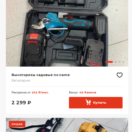
Высоторезы садовые no name
Евпатория
Рассрочка от
252 ₽/мес.
Бонус:
46 баллов
2 299
₽
Купить
Акция