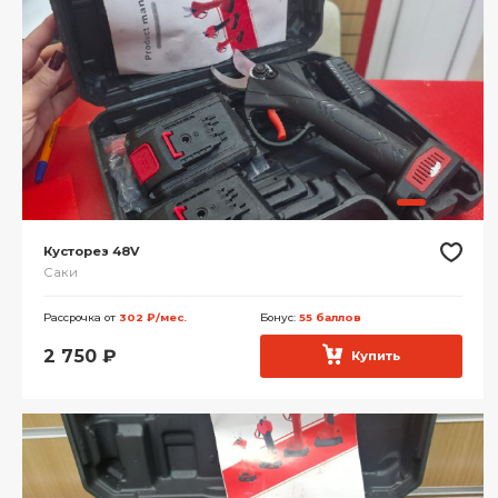
Кусторез 48V
Саки
Рассрочка от
302 ₽/мес.
Бонус:
55 баллов
2 750
₽
Купить