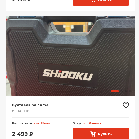
Кусторез no name
Евпатория
Рассрочка от
274 ₽/мес.
Бонус:
50 баллов
2 499
₽
Купить